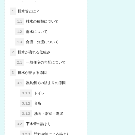
1
排水管とは？
1.1
排水の種類について
1.2
雨水について
1.3
合流・分流について
2
排水が流れる仕組み
2.1
一般住宅の勾配について
3
排水が詰まる原因
3.1
器具側での詰まりの原因
3.1.1
トイレ
3.1.2
台所
3.1.3
洗面・浴室・洗濯
3.2
下水管の詰まり
3.2.1
汚れや油による詰まり