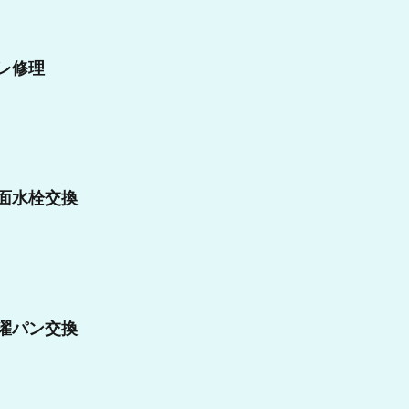
レ修理
面水栓交換
濯パン交換