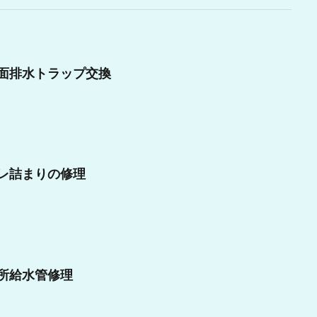
面排水トラップ交換
レ詰まりの修理
所給水管修理